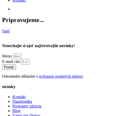
Kontakt
Pripravujeme...
Späť
Nenechajte si ujsť najčerstvejšie novinky!
Meno
E-mail cím
Poslať
Odoslaním súhlasím s
ochranou osobných údajov
.
stránky
Kontakt
Diagnostika
Programy zdravia
Blog
Vstup pre členov