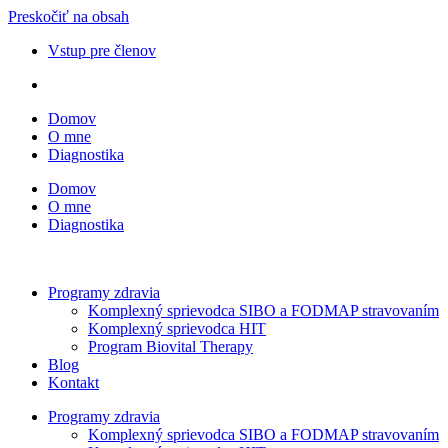
Preskočiť na obsah
Vstup pre členov
Domov
O mne
Diagnostika
Domov
O mne
Diagnostika
Programy zdravia
Komplexný sprievodca SIBO a FODMAP stravovaním
Komplexný sprievodca HIT
Program Biovital Therapy
Blog
Kontakt
Programy zdravia
Komplexný sprievodca SIBO a FODMAP stravovaním